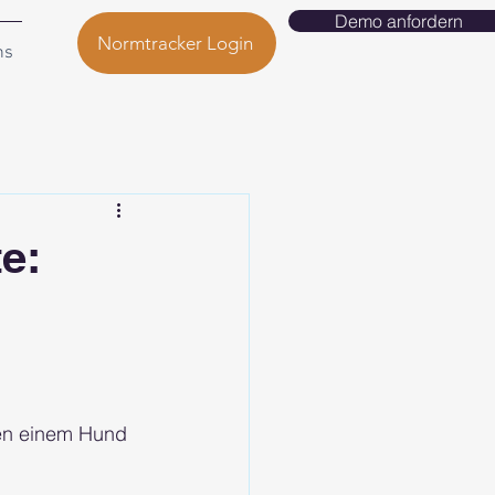
Demo anfordern
Normtracker Login
ns
e:
en einem Hund 