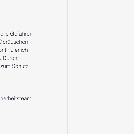
elle Gefahren 
 Geräuschen 
tinuierlich 
. Durch 
 zum Schutz 
herheitsteam. 
.