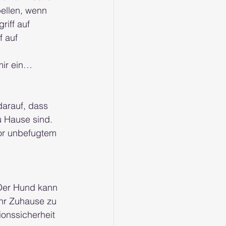
bellen, wenn 
riff auf 
f auf 
mir ein…
darauf, dass 
u Hause sind. 
or unbefugtem 
Der Hund kann 
hr Zuhause zu 
onssicherheit 