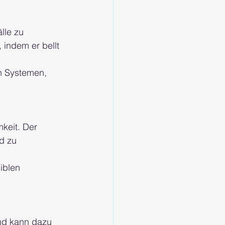
lle zu 
indem er bellt 
 
en Systemen, 
keit. Der 
d zu 
iblen 
nd kann dazu 